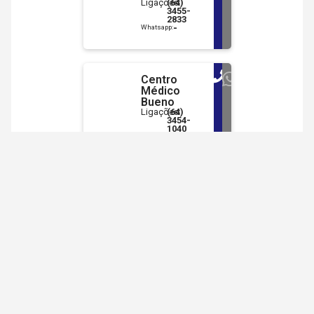
Ligações:
(64)
3455-
2833
-
Whatsapp:
Centro
Médico
Bueno
Ligações:
(64)
3454-
1040
-
Whatsapp:
Convênios
Ver mais
ACICAN
convênios
MAG
Seguros
seguradora
Ver detalhes
Pignatt