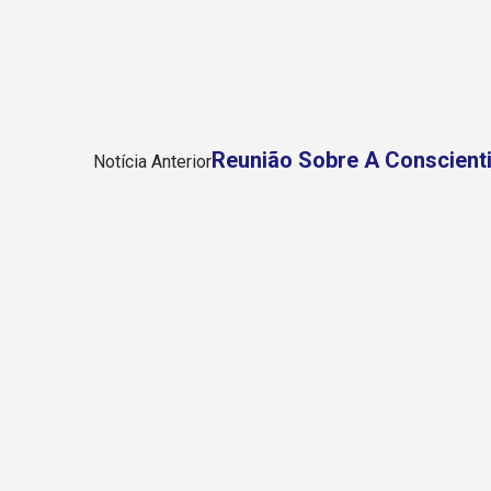
Reunião Sobre A Conscient
Notícia Anterior
Veja Como Foi O Evento Ca
Próxima Notícia