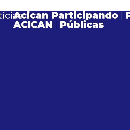
ícias
Acican Participando
|
ACICAN
|
Públicas