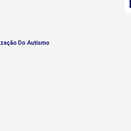
ização Do Autismo
fé Com Negócios