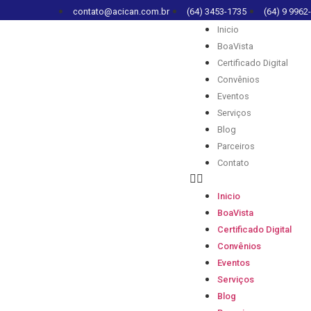
contato@acican.com.br
(64) 3453-1735
(64) 9 9962
Inicio
BoaVista
Certificado Digital
Convênios
Eventos
Serviços
Blog
Parceiros
Contato
Inicio
BoaVista
Certificado Digital
Convênios
Eventos
Serviços
Blog