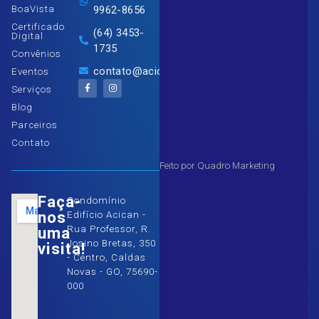
BoaVista
9962-8656
Certificado
(64) 3453-
Digital
1735
Convênios
contato@acican.com.br
Eventos
Serviços
Blog
Parceiros
Contato
Feito por Quadro Marketing
Faça-
Condomínio
nos
Edifício Acican -
uma
Rua Professor, R.
Josino Bretas, 350
visita!
- Centro, Caldas
Novas - GO, 75690-
000