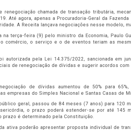
e renegociação chamada de transação tributária, meca
9. Até agora, apenas a Procuradoria-Geral da Fazenda 
ridade. A Receita lançava negociações nesse modelo, m
da na terça-feira (9) pelo ministro da Economia, Paulo
 o comércio, o serviço e o de eventos teriam as mesm
foi autorizada pela Lei 14.375/2022, sancionada em ju
peciais de renegociação de dívidas e sugerir acordos co
enegociação de dívidas aumentou de 50% para 65%,
as empresas do Simples Nacional e Santas Casas de Mis
público geral, passou de 84 meses (7 anos) para 120 
ericórdia, o prazo poderá estender-se por até 145 
 prazo é determinado pela Constituição.
da ativa poderão apresentar proposta individual de tr