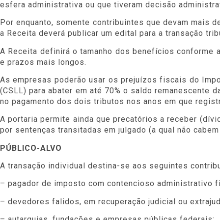
esfera administrativa ou que tiveram decisão administrat
Por enquanto, somente contribuintes que devam mais de
a Receita deverá publicar um edital para a transação trib
A Receita definirá o tamanho dos benefícios conforme 
e prazos mais longos.
As empresas poderão usar os prejuízos fiscais do Impos
(CSLL) para abater em até 70% o saldo remanescente d
no pagamento dos dois tributos nos anos em que regist
A portaria permite ainda que precatórios a receber (dív
por sentenças transitadas em julgado (a qual não cabem ma
PÚBLICO-ALVO
A transação individual destina-se aos seguintes contribu
– pagador de imposto com contencioso administrativo f
– devedores falidos, em recuperação judicial ou extrajudi
– autarquias, fundações e empresas públicas federais;