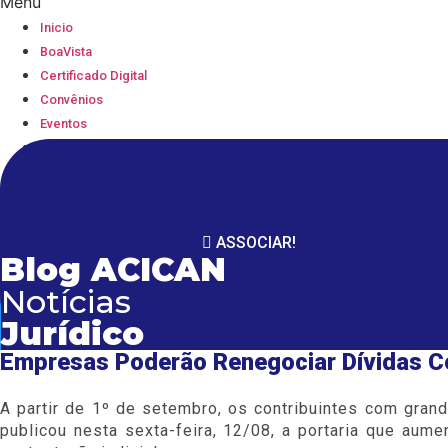
Menu
Inicio
BoaVista
Certificado Digital
Convênios
Eventos
Serviços
Blog
Parceiros
Contato
ASSOCIAR!
Blog ACICAN
Notícias
Jurídico
Empresas Poderão Renegociar Dívidas 
A partir de 1º de setembro, os contribuintes com gran
publicou nesta sexta-feira, 12/08, a portaria que aume