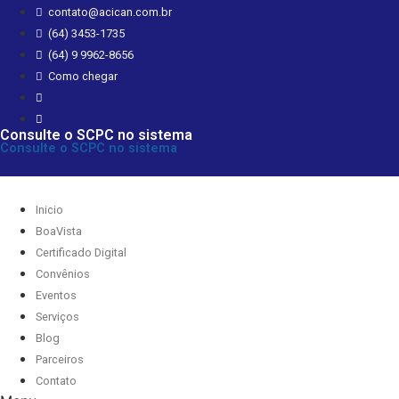
Pular
contato@acican.com.br
para
(64) 3453-1735
o
(64) 9 9962-8656
conteúdo
Como chegar
Consulte o SCPC no sistema
Consulte o SCPC no sistema
Inicio
BoaVista
Certificado Digital
Convênios
Eventos
Serviços
Blog
Parceiros
Contato