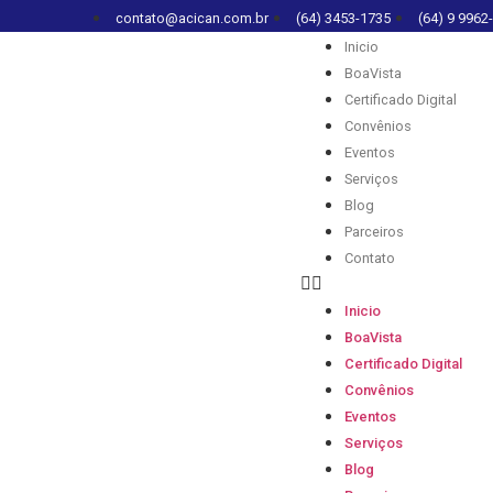
contato@acican.com.br
(64) 3453-1735
(64) 9 9962
Inicio
BoaVista
Certificado Digital
Convênios
Eventos
Serviços
Blog
Parceiros
Contato
Inicio
BoaVista
Certificado Digital
Convênios
Eventos
Serviços
Blog