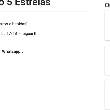
 5 Estrelas
O
rros e bebidas)
Lt. 17/18 – Itaguaí II
Whatsapp:
-