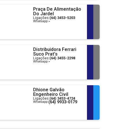
Praça De Alimentação
Do Jardel
Ligações:
(64) 3453-5203
-
Whatsapp:
Distribuidora Ferrari
Suco Prat’s
Ligações:
(64) 3455-2298
-
Whatsapp:
Dhione Galvão
Engenheiro Civil
Ligações:
(64) 3453-4724
(64) 9933-0179
Whatsapp: