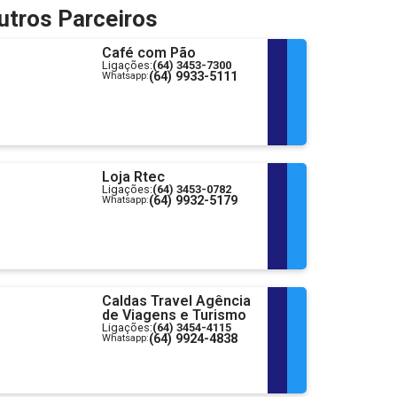
utros Parceiros
Café com Pão
Ligações:
(64) 3453-7300
(64) 9933-5111
Whatsapp:
Loja Rtec
Ligações:
(64) 3453-0782
(64) 9932-5179
Whatsapp:
Caldas Travel Agência
de Viagens e Turismo
Ligações:
(64) 3454-4115
(64) 9924-4838
Whatsapp: