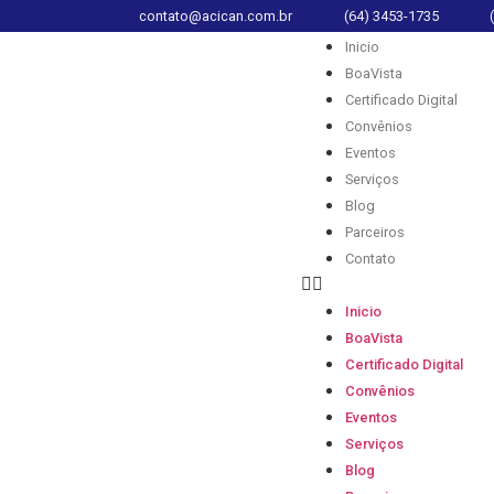
contato@acican.com.br
(64) 3453-1735
Inicio
BoaVista
Certificado Digital
Convênios
Eventos
Serviços
Blog
Parceiros
Contato
Inicio
BoaVista
Certificado Digital
Convênios
Eventos
Serviços
Blog