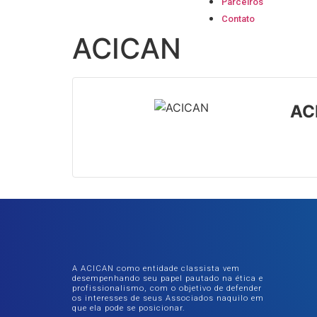
Parceiros
Contato
ACICAN
AC
A ACICAN como entidade classista vem
desempenhando seu papel pautado na ética e
profissionalismo, com o objetivo de defender
os interesses de seus Associados naquilo em
que ela pode se posicionar.