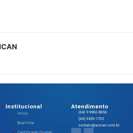
ICAN
Institucional
Atendimento
(64) 9 9962-8656
Inicio
(64) 3453-1735
BoaVista
contato@acican.com.br
Certificado Digital