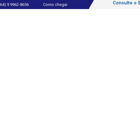
Consulte o 
(64) 9 9962-8656
Como chegar