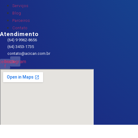
Serviços
Blog
Parceiros
Contato
Atendimento
(64) 9 9962-8656
(64) 3453-1735
contato@acican.com.br
cebook-
Instagram
f
Faça-nos uma visita!