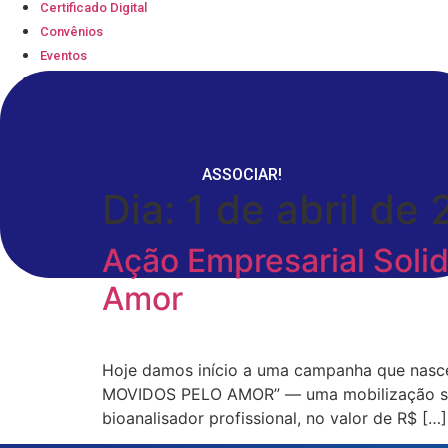
Certificado Digital
Convênios
Eventos
Serviços
Blog
Parceiros
Contato
ASSOCIAR!
Dia:
1 de abril de
Ação Empresarial Solid
Amor
Hoje damos início a uma campanha que nasce
MOVIDOS PELO AMOR” — uma mobilização solid
bioanalisador profissional, no valor de R$ […]