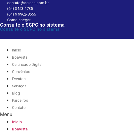
Pular
contato@acican.com.br
(64) 3453-1735
para
(64) 9 9962-8656
o
Como chegar
conteúdo
Consulte o SCPC no sistema
Consulte o SCPC no sistema
Inicio
BoaVista
Certificado Digital
Convênios
Eventos
Serviços
Blog
Parceiros
Contato
Menu
Inicio
BoaVista